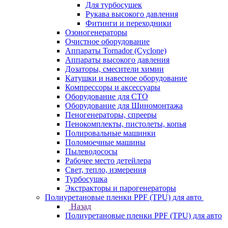
Для турбосушек
Рукава высокого давления
Фитинги и переходники
Озоногенераторы
Очистное оборудование
Аппараты Tornador (Cyclone)
Аппараты высокого давления
Дозаторы, смесители химии
Катушки и навесное оборудование
Компрессоры и аксессуары
Оборудование для СТО
Оборудование для Шиномонтажа
Пеногенераторы, спрееры
Пенокомплекты, пистолеты, копья
Полировальные машинки
Поломоечные машины
Пылеводососы
Рабочее место детейлера
Свет, тепло, измерения
Турбосушка
Экстракторы и парогенераторы
Полиуретановые пленки PPF (TPU) для авто
Назад
Полиуретановые пленки PPF (TPU) для авто