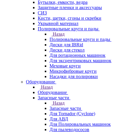
Бутылки, емкости, ведра
Защитные пленки и аксессуары
СИЗ
Кисти, щетки, сгоны и скребки
Укрывной материал
Полировальные круги и пады
Назад
Полировальные круги и пады
Диски для IBRid
Диски для стекол
Для ротационных машинок
Для эксцентриковых машинок
Меховые круги
Микрофибровые круги
Насадки для полировки
Оборудование
Назад
Оборудование
Запасные части
Назад
Запасные части
Для Tornador (Cyclone)
Для АВД
Для Полировальных машинок
Для пылеводососов