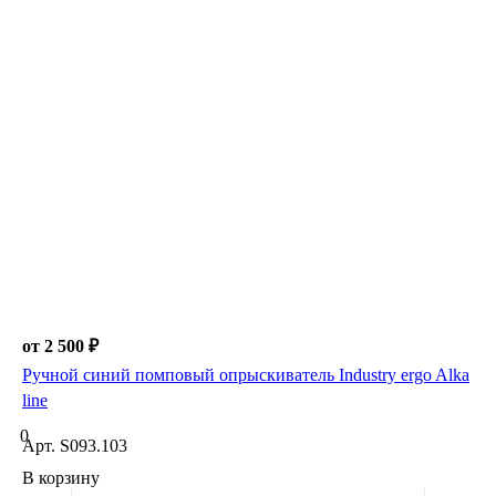
от 2 500 ₽
Ручной синий помповый опрыскиватель Industry ergo Alka
line
0
Арт.
S093.103
В корзину