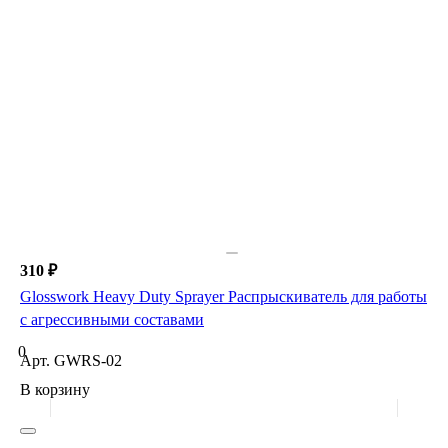
310 ₽
Glosswork Heavy Duty Sprayer Распрыскиватель для работы
с агрессивными составами
0
Арт.
GWRS-02
В корзину