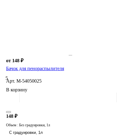
от 148 ₽
Бачок для пенораспылителя
5
Арт.
M-54050025
В корзину
148 ₽
Объем :
Без градуировки, 1л
С градуировки, 1л