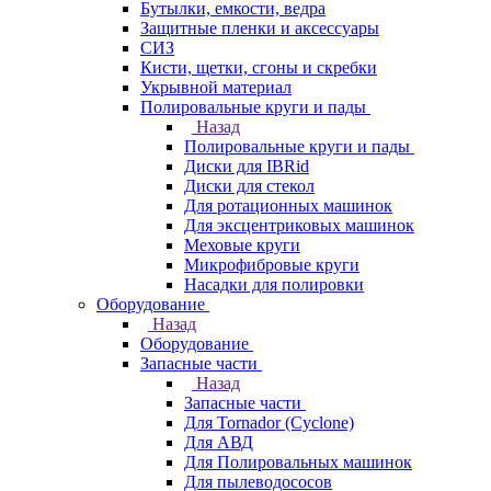
Бутылки, емкости, ведра
Защитные пленки и аксессуары
СИЗ
Кисти, щетки, сгоны и скребки
Укрывной материал
Полировальные круги и пады
Назад
Полировальные круги и пады
Диски для IBRid
Диски для стекол
Для ротационных машинок
Для эксцентриковых машинок
Меховые круги
Микрофибровые круги
Насадки для полировки
Оборудование
Назад
Оборудование
Запасные части
Назад
Запасные части
Для Tornador (Cyclone)
Для АВД
Для Полировальных машинок
Для пылеводососов