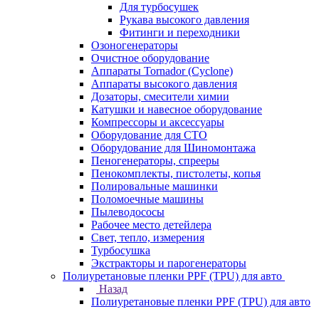
Для турбосушек
Рукава высокого давления
Фитинги и переходники
Озоногенераторы
Очистное оборудование
Аппараты Tornador (Cyclone)
Аппараты высокого давления
Дозаторы, смесители химии
Катушки и навесное оборудование
Компрессоры и аксессуары
Оборудование для СТО
Оборудование для Шиномонтажа
Пеногенераторы, спрееры
Пенокомплекты, пистолеты, копья
Полировальные машинки
Поломоечные машины
Пылеводососы
Рабочее место детейлера
Свет, тепло, измерения
Турбосушка
Экстракторы и парогенераторы
Полиуретановые пленки PPF (TPU) для авто
Назад
Полиуретановые пленки PPF (TPU) для авто