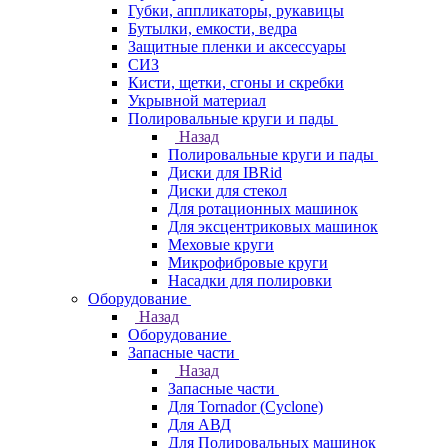
Губки, аппликаторы, рукавицы
Бутылки, емкости, ведра
Защитные пленки и аксессуары
СИЗ
Кисти, щетки, сгоны и скребки
Укрывной материал
Полировальные круги и пады
Назад
Полировальные круги и пады
Диски для IBRid
Диски для стекол
Для ротационных машинок
Для эксцентриковых машинок
Меховые круги
Микрофибровые круги
Насадки для полировки
Оборудование
Назад
Оборудование
Запасные части
Назад
Запасные части
Для Tornador (Cyclone)
Для АВД
Для Полировальных машинок