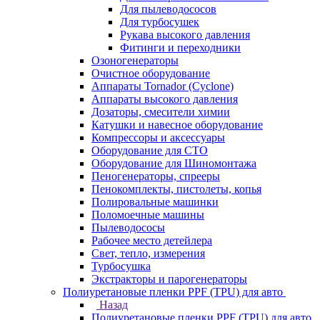
Для пылеводососов
Для турбосушек
Рукава высокого давления
Фитинги и переходники
Озоногенераторы
Очистное оборудование
Аппараты Tornador (Cyclone)
Аппараты высокого давления
Дозаторы, смесители химии
Катушки и навесное оборудование
Компрессоры и аксессуары
Оборудование для СТО
Оборудование для Шиномонтажа
Пеногенераторы, спрееры
Пенокомплекты, пистолеты, копья
Полировальные машинки
Поломоечные машины
Пылеводососы
Рабочее место детейлера
Свет, тепло, измерения
Турбосушка
Экстракторы и парогенераторы
Полиуретановые пленки PPF (TPU) для авто
Назад
Полиуретановые пленки PPF (TPU) для авто