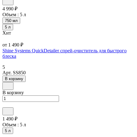
4 990 ₽
Объем :
5 л
750 мл
5 л
Хит
от 1 490 ₽
Shine Systems QuickDetailer спрей-очиститель для быстрого
блеска
5
Арт.
SS850
В корзину
В корзину
1 490 ₽
Объем :
5 л
5 л