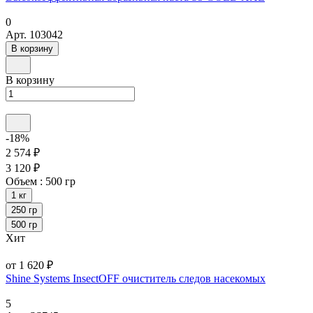
0
Арт.
103042
В корзину
В корзину
-18%
2 574 ₽
3 120 ₽
Объем :
500 гр
1 кг
250 гр
500 гр
Хит
от 1 620 ₽
Shine Systems InsectOFF очиститель следов насекомых
5