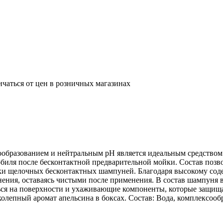
ичаться от цен в розничных магазинах
разованием и нейтральным pH является идеальным средством 
биля после бесконтактной предварительной мойки. Состав позвол
татки щелочных бесконтактных шампуней. Благодаря высокому 
нения, оставаясь чистыми после применения. В состав шампуня 
ться на поверхности и ухаживающие компоненты, которые защищ
колепный аромат апельсина в боксах. Состав: Вода, комплексо