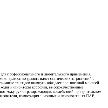
для профессионального и любительского применения.
яет деликатно удалять налет статических загрязнений с
содержанию тензидов шампунь обладает повышенной моющей
входят ингибиторы коррозии, высококачественные
ают кожу рук от раздражающих воздействий при длительном
образователи, композиция анионных и неионогенных ПАВ,