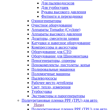
Для пылеводососов
Для турбосушек
Рукава высокого давления
Фитинги и переходники
Озоногенераторы
Очистное оборудование
Аппараты Tornador (Cyclone)
Аппараты высокого давления
Дозаторы, смесители химии
Катушки и навесное оборудование
Компрессоры и аксессуары
Оборудование для СТО
Оборудование для Шиномонтажа
Пеногенераторы, спрееры
Пенокомплекты, пистолеты, копья
Полировальные машинки
Поломоечные машины
Пылеводососы
Рабочее место детейлера
Свет, тепло, измерения
Турбосушка
Экстракторы и парогенераторы
Полиуретановые пленки PPF (TPU) для авто
Назад
Полиуретановые пленки PPF (TPU) для авто