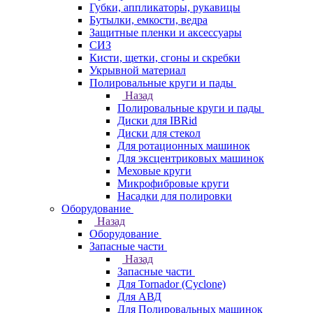
Губки, аппликаторы, рукавицы
Бутылки, емкости, ведра
Защитные пленки и аксессуары
СИЗ
Кисти, щетки, сгоны и скребки
Укрывной материал
Полировальные круги и пады
Назад
Полировальные круги и пады
Диски для IBRid
Диски для стекол
Для ротационных машинок
Для эксцентриковых машинок
Меховые круги
Микрофибровые круги
Насадки для полировки
Оборудование
Назад
Оборудование
Запасные части
Назад
Запасные части
Для Tornador (Cyclone)
Для АВД
Для Полировальных машинок