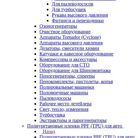
Для пылеводососов
Для турбосушек
Рукава высокого давления
Фитинги и переходники
Озоногенераторы
Очистное оборудование
Аппараты Tornador (Cyclone)
Аппараты высокого давления
Дозаторы, смесители химии
Катушки и навесное оборудование
Компрессоры и аксессуары
Оборудование для СТО
Оборудование для Шиномонтажа
Пеногенераторы, спрееры
Пенокомплекты, пистолеты, копья
Полировальные машинки
Поломоечные машины
Пылеводососы
Рабочее место детейлера
Свет, тепло, измерения
Турбосушка
Экстракторы и парогенераторы
Полиуретановые пленки PPF (TPU) для авто
Назад
Полиуретановые пленки PPF (TPU) для авто