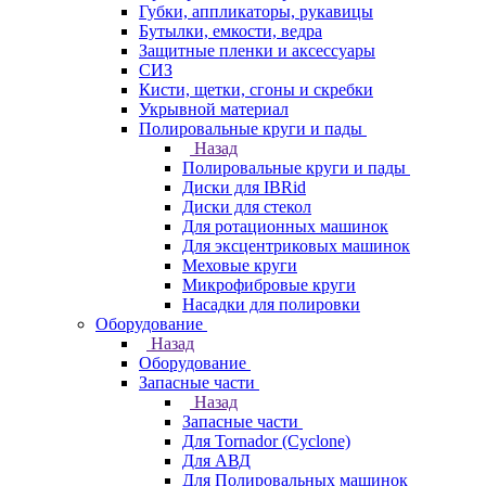
Губки, аппликаторы, рукавицы
Бутылки, емкости, ведра
Защитные пленки и аксессуары
СИЗ
Кисти, щетки, сгоны и скребки
Укрывной материал
Полировальные круги и пады
Назад
Полировальные круги и пады
Диски для IBRid
Диски для стекол
Для ротационных машинок
Для эксцентриковых машинок
Меховые круги
Микрофибровые круги
Насадки для полировки
Оборудование
Назад
Оборудование
Запасные части
Назад
Запасные части
Для Tornador (Cyclone)
Для АВД
Для Полировальных машинок