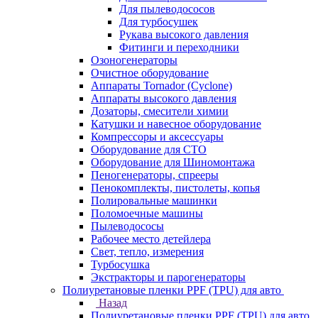
Для пылеводососов
Для турбосушек
Рукава высокого давления
Фитинги и переходники
Озоногенераторы
Очистное оборудование
Аппараты Tornador (Cyclone)
Аппараты высокого давления
Дозаторы, смесители химии
Катушки и навесное оборудование
Компрессоры и аксессуары
Оборудование для СТО
Оборудование для Шиномонтажа
Пеногенераторы, спрееры
Пенокомплекты, пистолеты, копья
Полировальные машинки
Поломоечные машины
Пылеводососы
Рабочее место детейлера
Свет, тепло, измерения
Турбосушка
Экстракторы и парогенераторы
Полиуретановые пленки PPF (TPU) для авто
Назад
Полиуретановые пленки PPF (TPU) для авто