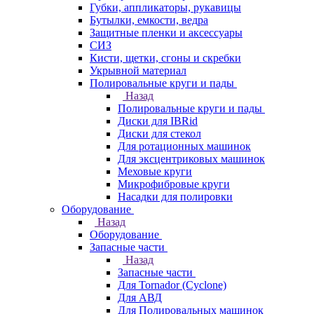
Губки, аппликаторы, рукавицы
Бутылки, емкости, ведра
Защитные пленки и аксессуары
СИЗ
Кисти, щетки, сгоны и скребки
Укрывной материал
Полировальные круги и пады
Назад
Полировальные круги и пады
Диски для IBRid
Диски для стекол
Для ротационных машинок
Для эксцентриковых машинок
Меховые круги
Микрофибровые круги
Насадки для полировки
Оборудование
Назад
Оборудование
Запасные части
Назад
Запасные части
Для Tornador (Cyclone)
Для АВД
Для Полировальных машинок