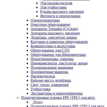
Для пылеводососов
Для турбосушек
Рукава высокого давления
Фитинги и переходники
Озоногенераторы
Очистное оборудование
Аппараты Tornador (Cyclone)
Аппараты высокого давления
Дозаторы, смесители химии
Катушки и навесное оборудование
Компрессоры и аксессуары
Оборудование для СТО
Оборудование для Шиномонтажа
Пеногенераторы, спрееры
Пенокомплекты, пистолеты, копья
Полировальные машинки
Поломоечные машины
Пылеводососы
Рабочее место детейлера
Свет, тепло, измерения
Турбосушка
Экстракторы и парогенераторы
Полиуретановые пленки PPF (TPU) для авто
Назад
Полиуретановые пленки PPF (TPU) для авто