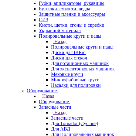
Губки, аппликаторы, рукавицы
Бутылки, емкости, ведра
Защитные пленки и аксессуары
СИЗ
Кисти, щетки, сгоны и скребки
Укрывной материал
Полировальные круги и пады
Назад
Полировальные круги и пады
Диски для IBRid
Диски для стекол
Для ротационных машинок
Для эксцентриковых машинок
Меховые круги
Микрофибровые круги
Насадки для полировки
Оборудование
Назад
Оборудование
Запасные части
Назад
Запасные части
Для Tornador (Cyclone)
Для АВД
Для Полировальных машинок