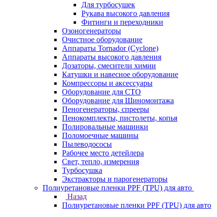
Для турбосушек
Рукава высокого давления
Фитинги и переходники
Озоногенераторы
Очистное оборудование
Аппараты Tornador (Cyclone)
Аппараты высокого давления
Дозаторы, смесители химии
Катушки и навесное оборудование
Компрессоры и аксессуары
Оборудование для СТО
Оборудование для Шиномонтажа
Пеногенераторы, спрееры
Пенокомплекты, пистолеты, копья
Полировальные машинки
Поломоечные машины
Пылеводососы
Рабочее место детейлера
Свет, тепло, измерения
Турбосушка
Экстракторы и парогенераторы
Полиуретановые пленки PPF (TPU) для авто
Назад
Полиуретановые пленки PPF (TPU) для авто