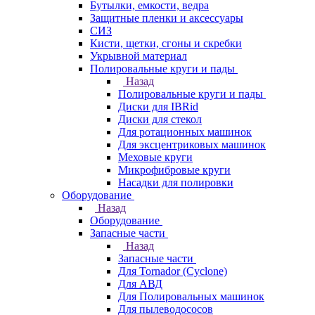
Бутылки, емкости, ведра
Защитные пленки и аксессуары
СИЗ
Кисти, щетки, сгоны и скребки
Укрывной материал
Полировальные круги и пады
Назад
Полировальные круги и пады
Диски для IBRid
Диски для стекол
Для ротационных машинок
Для эксцентриковых машинок
Меховые круги
Микрофибровые круги
Насадки для полировки
Оборудование
Назад
Оборудование
Запасные части
Назад
Запасные части
Для Tornador (Cyclone)
Для АВД
Для Полировальных машинок
Для пылеводососов