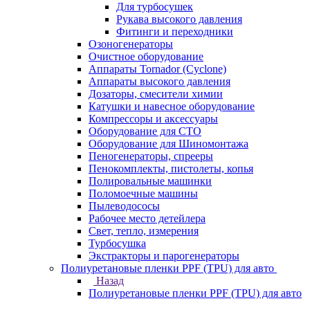
Для турбосушек
Рукава высокого давления
Фитинги и переходники
Озоногенераторы
Очистное оборудование
Аппараты Tornador (Cyclone)
Аппараты высокого давления
Дозаторы, смесители химии
Катушки и навесное оборудование
Компрессоры и аксессуары
Оборудование для СТО
Оборудование для Шиномонтажа
Пеногенераторы, спрееры
Пенокомплекты, пистолеты, копья
Полировальные машинки
Поломоечные машины
Пылеводососы
Рабочее место детейлера
Свет, тепло, измерения
Турбосушка
Экстракторы и парогенераторы
Полиуретановые пленки PPF (TPU) для авто
Назад
Полиуретановые пленки PPF (TPU) для авто