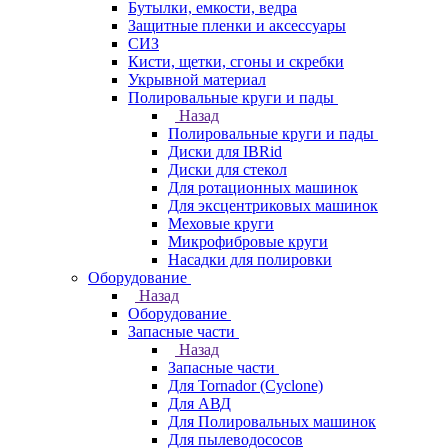
Бутылки, емкости, ведра
Защитные пленки и аксессуары
СИЗ
Кисти, щетки, сгоны и скребки
Укрывной материал
Полировальные круги и пады
Назад
Полировальные круги и пады
Диски для IBRid
Диски для стекол
Для ротационных машинок
Для эксцентриковых машинок
Меховые круги
Микрофибровые круги
Насадки для полировки
Оборудование
Назад
Оборудование
Запасные части
Назад
Запасные части
Для Tornador (Cyclone)
Для АВД
Для Полировальных машинок
Для пылеводососов