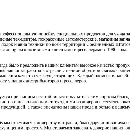
рофессиональную линейку специальных продуктов для ухода за
висные тех-центры, покрасочные автомастерские, магазины запч
, лодок и авиа техники по всей территории Соединенных Штат
втошоу, эксклюзивными клиентами и реселлерами с 1986 года.
егда было предложить нашим клиентам высокое качество продук
няя наш опыт работы в отрасли с ценной обратной связью с клие
вышения качества уже существующих. Каждый элемент в нашей л
осу у наших дистрибьюторов и реселлеров.
уется признанием и устойчивым покупательским спросом благ
истов и позволило нам стать одними из лидеров в сегменте оказа
продукцией, а также впечатлены нашей преданностью к вашему 
cts мы стремимся к лидерству в отрасли, благодаря инновациям
еху и ценим простоту. Мы стараемся завоевать доверие наших к