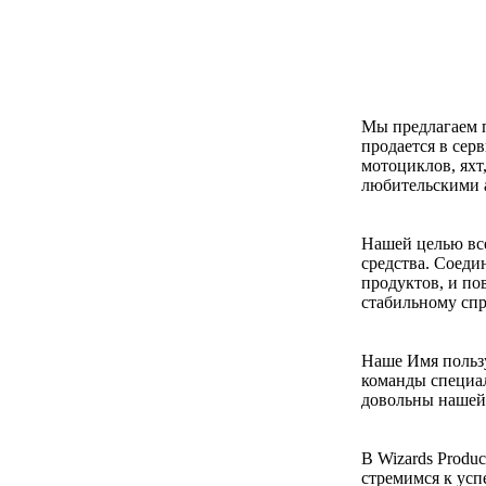
Мы предлагаем п
продается в сер
мотоциклов, яхт
любительскими а
Нашей целью вс
средства. Соеди
продуктов, и по
стабильному спр
Наше Имя польз
команды специал
довольны нашей 
В Wizards Produ
стремимся к усп