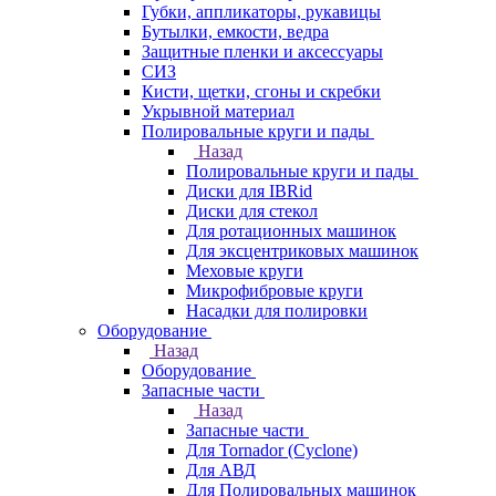
Губки, аппликаторы, рукавицы
Бутылки, емкости, ведра
Защитные пленки и аксессуары
СИЗ
Кисти, щетки, сгоны и скребки
Укрывной материал
Полировальные круги и пады
Назад
Полировальные круги и пады
Диски для IBRid
Диски для стекол
Для ротационных машинок
Для эксцентриковых машинок
Меховые круги
Микрофибровые круги
Насадки для полировки
Оборудование
Назад
Оборудование
Запасные части
Назад
Запасные части
Для Tornador (Cyclone)
Для АВД
Для Полировальных машинок