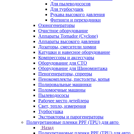
Для пылеводососов
Для турбосушек
Рукава высокого давления
Фитинги и переходники
Озоногенераторы
Очистное оборудование
Аппараты Tornador (Cyclone)
Аппараты высокого давления
Дозаторы, смесители химии
Катушки и навесное оборудование
Компрессоры и аксессуары
Оборудование для СТО
Оборудование для Шиномонтажа
Пеногенераторы, спрееры
Пенокомплекты, пистолеты, копья
Полировальные машинки
Поломоечные машины
Пылеводососы
Рабочее место детейлера
Свет, тепло, измерения
Турбосушка
Экстракторы и парогенераторы
Полиуретановые пленки PPF (TPU) для авто
Назад
Полиуретановые пленки PPF (TPU) для авто