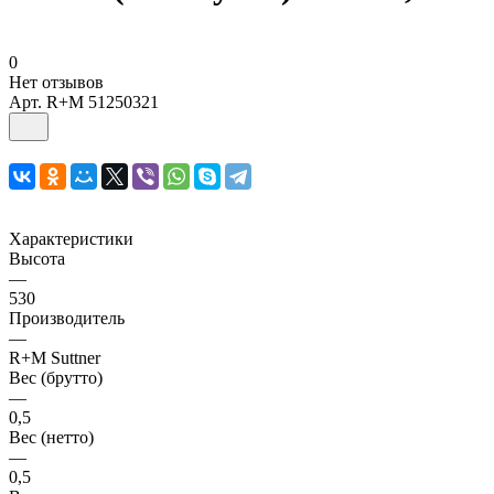
0
Нет отзывов
Арт.
R+M 51250321
Характеристики
Высота
—
530
Производитель
—
R+M Suttner
Вес (брутто)
—
0,5
Вес (нетто)
—
0,5