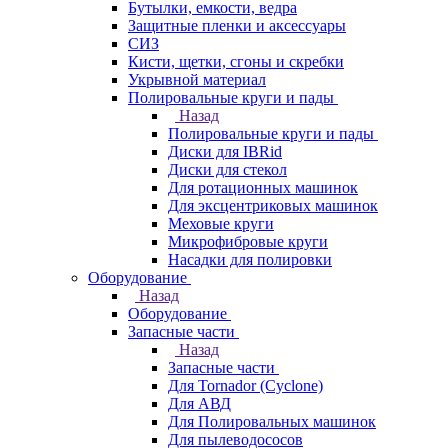
Бутылки, емкости, ведра
Защитные пленки и аксессуары
СИЗ
Кисти, щетки, сгоны и скребки
Укрывной материал
Полировальные круги и пады
Назад
Полировальные круги и пады
Диски для IBRid
Диски для стекол
Для ротационных машинок
Для эксцентриковых машинок
Меховые круги
Микрофибровые круги
Насадки для полировки
Оборудование
Назад
Оборудование
Запасные части
Назад
Запасные части
Для Tornador (Cyclone)
Для АВД
Для Полировальных машинок
Для пылеводососов