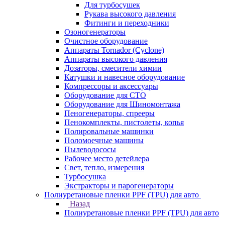
Для турбосушек
Рукава высокого давления
Фитинги и переходники
Озоногенераторы
Очистное оборудование
Аппараты Tornador (Cyclone)
Аппараты высокого давления
Дозаторы, смесители химии
Катушки и навесное оборудование
Компрессоры и аксессуары
Оборудование для СТО
Оборудование для Шиномонтажа
Пеногенераторы, спрееры
Пенокомплекты, пистолеты, копья
Полировальные машинки
Поломоечные машины
Пылеводососы
Рабочее место детейлера
Свет, тепло, измерения
Турбосушка
Экстракторы и парогенераторы
Полиуретановые пленки PPF (TPU) для авто
Назад
Полиуретановые пленки PPF (TPU) для авто