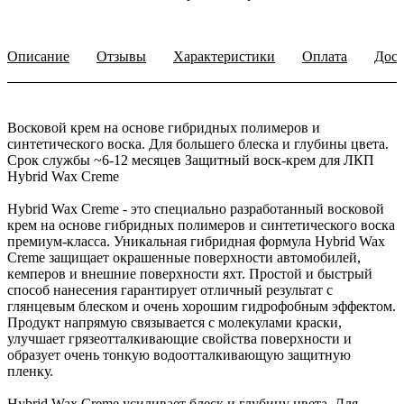
Описание
Отзывы
Характеристики
Оплата
Дост
Восковой крем на основе гибридных полимеров и
синтетического воска. Для большего блеска и глубины цвета.
Срок службы ~6-12 месяцев
Защитный воск-крем для ЛКП
Hybrid Wax Creme
Hybrid Wax Creme - это специально разработанный восковой
крем на основе гибридных полимеров и синтетического воска
премиум-класса. Уникальная гибридная формула Hybrid Wax
Creme защищает окрашенные поверхности автомобилей,
кемперов и внешние поверхности яхт. Простой и быстрый
способ нанесения гарантирует отличный результат с
глянцевым блеском и очень хорошим гидрофобным эффектом.
Продукт напрямую связывается с молекулами краски,
улучшает грязеотталкивающие свойства поверхности и
образует очень тонкую водоотталкивающую защитную
пленку.
Hybrid Wax Creme усиливает блеск и глубину цвета. Для