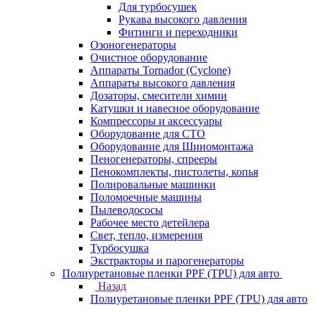
Для турбосушек
Рукава высокого давления
Фитинги и переходники
Озоногенераторы
Очистное оборудование
Аппараты Tornador (Cyclone)
Аппараты высокого давления
Дозаторы, смесители химии
Катушки и навесное оборудование
Компрессоры и аксессуары
Оборудование для СТО
Оборудование для Шиномонтажа
Пеногенераторы, спрееры
Пенокомплекты, пистолеты, копья
Полировальные машинки
Поломоечные машины
Пылеводососы
Рабочее место детейлера
Свет, тепло, измерения
Турбосушка
Экстракторы и парогенераторы
Полиуретановые пленки PPF (TPU) для авто
Назад
Полиуретановые пленки PPF (TPU) для авто