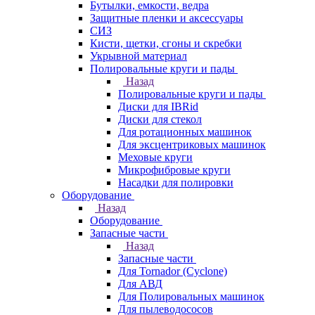
Бутылки, емкости, ведра
Защитные пленки и аксессуары
СИЗ
Кисти, щетки, сгоны и скребки
Укрывной материал
Полировальные круги и пады
Назад
Полировальные круги и пады
Диски для IBRid
Диски для стекол
Для ротационных машинок
Для эксцентриковых машинок
Меховые круги
Микрофибровые круги
Насадки для полировки
Оборудование
Назад
Оборудование
Запасные части
Назад
Запасные части
Для Tornador (Cyclone)
Для АВД
Для Полировальных машинок
Для пылеводососов