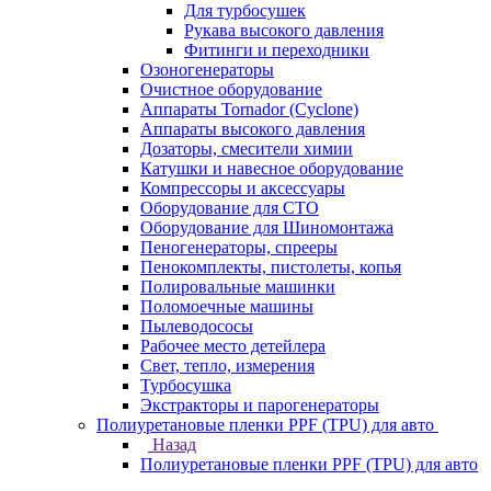
Для турбосушек
Рукава высокого давления
Фитинги и переходники
Озоногенераторы
Очистное оборудование
Аппараты Tornador (Cyclone)
Аппараты высокого давления
Дозаторы, смесители химии
Катушки и навесное оборудование
Компрессоры и аксессуары
Оборудование для СТО
Оборудование для Шиномонтажа
Пеногенераторы, спрееры
Пенокомплекты, пистолеты, копья
Полировальные машинки
Поломоечные машины
Пылеводососы
Рабочее место детейлера
Свет, тепло, измерения
Турбосушка
Экстракторы и парогенераторы
Полиуретановые пленки PPF (TPU) для авто
Назад
Полиуретановые пленки PPF (TPU) для авто