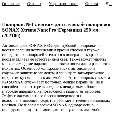
Описание
Отзывы
Характеристики
Оплата
Дост
Полироль №3 с воском для глубокой полировки
SONAX Xtreme NanoPro (Германия) 250 мл
(202100)
Автополироль SONAX №3 с для глубокой полировки и
восстановления потускневшей краски способен глубже
стандартных полиролей вьедаться в поверхность краски,
восстанавливая ее естественный свет. Также может удалять
мелкие и средние царапины на поверхности лако-красочного
покрытия. Объем 250 мл. Кроме воска, автополироль
содержит защитные элементы и защищает лако-красочное
покрытие кузова вашего автомобиля. Автополироль с воском
№3 SONAX сглаживает не только мелкие царапины, но и
способен также затереть и сделать невидимыми более
глубокие царапины на поверхности вашего автомобиля.
Эффект максимального блеска поверхности и
водоотталкивающее покрытие работает в течение нескольких
месяцев. Полироли с воском SONAX одновременно
полируют, очищают и защищают поверхность автомобиля.