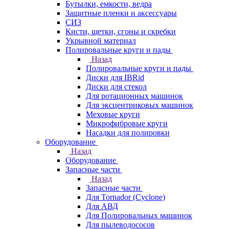
Бутылки, емкости, ведра
Защитные пленки и аксессуары
СИЗ
Кисти, щетки, сгоны и скребки
Укрывной материал
Полировальные круги и пады
Назад
Полировальные круги и пады
Диски для IBRid
Диски для стекол
Для ротационных машинок
Для эксцентриковых машинок
Меховые круги
Микрофибровые круги
Насадки для полировки
Оборудование
Назад
Оборудование
Запасные части
Назад
Запасные части
Для Tornador (Cyclone)
Для АВД
Для Полировальных машинок
Для пылеводососов