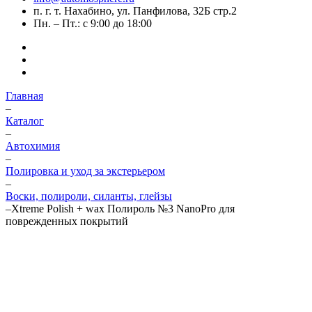
п. г. т. Нахабино, ул. Панфилова, 32Б стр.2
Пн. – Пт.: с 9:00 до 18:00
Главная
–
Каталог
–
Автохимия
–
Полировка и уход за экстерьером
–
Воски, полироли, силанты, глейзы
–
Xtreme Polish + wax Полироль №3 NanoPro для
поврежденных покрытий