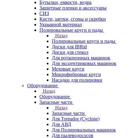
Бутылки, емкости, ведра
Защитные пленки и аксессуары
СИЗ
Кисти, щетки, сгоны и скребки
Укрывной материал
Полировальные круги и пады
Назад
Полировальные круги и пады
Диски для IBRid
Диски для стекол
Для ротационных машинок
Для эксцентриковых машинок
Меховые круги
Микрофибровые круги
Насадки для полировки
Оборудование
Назад
Оборудование
Запасные части
Назад
Запасные части
Для Tornador (Cyclone)
Для АВД
Для Полировальных машинок
Для пылеводососов