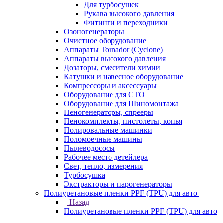
Для турбосушек
Рукава высокого давления
Фитинги и переходники
Озоногенераторы
Очистное оборудование
Аппараты Tornador (Cyclone)
Аппараты высокого давления
Дозаторы, смесители химии
Катушки и навесное оборудование
Компрессоры и аксессуары
Оборудование для СТО
Оборудование для Шиномонтажа
Пеногенераторы, спрееры
Пенокомплекты, пистолеты, копья
Полировальные машинки
Поломоечные машины
Пылеводососы
Рабочее место детейлера
Свет, тепло, измерения
Турбосушка
Экстракторы и парогенераторы
Полиуретановые пленки PPF (TPU) для авто
Назад
Полиуретановые пленки PPF (TPU) для авто