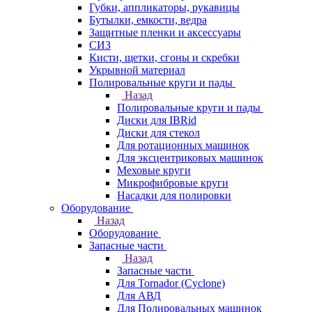
Губки, аппликаторы, рукавицы
Бутылки, емкости, ведра
Защитные пленки и аксессуары
СИЗ
Кисти, щетки, сгоны и скребки
Укрывной материал
Полировальные круги и пады
Назад
Полировальные круги и пады
Диски для IBRid
Диски для стекол
Для ротационных машинок
Для эксцентриковых машинок
Меховые круги
Микрофибровые круги
Насадки для полировки
Оборудование
Назад
Оборудование
Запасные части
Назад
Запасные части
Для Tornador (Cyclone)
Для АВД
Для Полировальных машинок