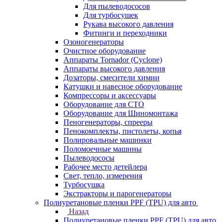
Для пылеводососов
Для турбосушек
Рукава высокого давления
Фитинги и переходники
Озоногенераторы
Очистное оборудование
Аппараты Tornador (Cyclone)
Аппараты высокого давления
Дозаторы, смесители химии
Катушки и навесное оборудование
Компрессоры и аксессуары
Оборудование для СТО
Оборудование для Шиномонтажа
Пеногенераторы, спрееры
Пенокомплекты, пистолеты, копья
Полировальные машинки
Поломоечные машины
Пылеводососы
Рабочее место детейлера
Свет, тепло, измерения
Турбосушка
Экстракторы и парогенераторы
Полиуретановые пленки PPF (TPU) для авто
Назад
Полиуретановые пленки PPF (TPU) для авто