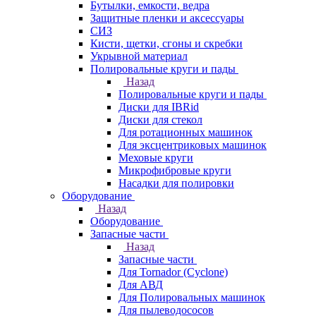
Бутылки, емкости, ведра
Защитные пленки и аксессуары
СИЗ
Кисти, щетки, сгоны и скребки
Укрывной материал
Полировальные круги и пады
Назад
Полировальные круги и пады
Диски для IBRid
Диски для стекол
Для ротационных машинок
Для эксцентриковых машинок
Меховые круги
Микрофибровые круги
Насадки для полировки
Оборудование
Назад
Оборудование
Запасные части
Назад
Запасные части
Для Tornador (Cyclone)
Для АВД
Для Полировальных машинок
Для пылеводососов