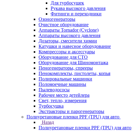
Для турбосушек
Рукава высокого давления
Фитинги и переходники
Озоногенераторы
Очистное оборудование
Аппараты Tornador (Cyclone)
Аппараты высокого давления
Дозаторы, смесители химии
Катушки и навесное оборудование
Компрессоры и аксессуары
Оборудование для СТО
Оборудование для Шиномонтажа
Пеногенераторы, спрееры
Пенокомплекты, пистолеты, копья
Полировальные машинки
Поломоечные машины
Пылеводососы
Рабочее место детейлера
Свет, тепло, измерения
Турбосушка
Экстракторы и парогенераторы
Полиуретановые пленки PPF (TPU) для авто
Назад
Полиуретановые пленки PPF (TPU) для авто