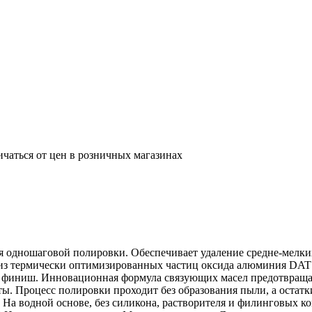
ичаться от цен в розничных магазинах
я одношаговой полировки. Обеспечивает удаление средне-мелких
 из термически оптимизированных частиц оксида алюминия DAT п
финиш. Инновационная формула связующих масел предотвращает
. Процесс полировки проходит без образования пыли, а остатки
 На водной основе, без силикона, растворителя и филинговых к