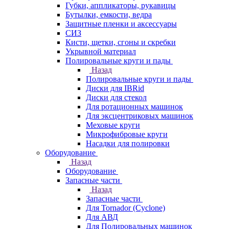
Губки, аппликаторы, рукавицы
Бутылки, емкости, ведра
Защитные пленки и аксессуары
СИЗ
Кисти, щетки, сгоны и скребки
Укрывной материал
Полировальные круги и пады
Назад
Полировальные круги и пады
Диски для IBRid
Диски для стекол
Для ротационных машинок
Для эксцентриковых машинок
Меховые круги
Микрофибровые круги
Насадки для полировки
Оборудование
Назад
Оборудование
Запасные части
Назад
Запасные части
Для Tornador (Cyclone)
Для АВД
Для Полировальных машинок