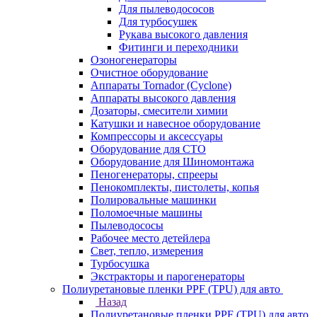
Для пылеводососов
Для турбосушек
Рукава высокого давления
Фитинги и переходники
Озоногенераторы
Очистное оборудование
Аппараты Tornador (Cyclone)
Аппараты высокого давления
Дозаторы, смесители химии
Катушки и навесное оборудование
Компрессоры и аксессуары
Оборудование для СТО
Оборудование для Шиномонтажа
Пеногенераторы, спрееры
Пенокомплекты, пистолеты, копья
Полировальные машинки
Поломоечные машины
Пылеводососы
Рабочее место детейлера
Свет, тепло, измерения
Турбосушка
Экстракторы и парогенераторы
Полиуретановые пленки PPF (TPU) для авто
Назад
Полиуретановые пленки PPF (TPU) для авто