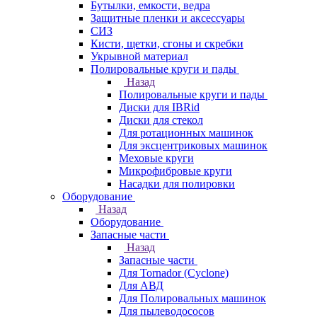
Бутылки, емкости, ведра
Защитные пленки и аксессуары
СИЗ
Кисти, щетки, сгоны и скребки
Укрывной материал
Полировальные круги и пады
Назад
Полировальные круги и пады
Диски для IBRid
Диски для стекол
Для ротационных машинок
Для эксцентриковых машинок
Меховые круги
Микрофибровые круги
Насадки для полировки
Оборудование
Назад
Оборудование
Запасные части
Назад
Запасные части
Для Tornador (Cyclone)
Для АВД
Для Полировальных машинок
Для пылеводососов