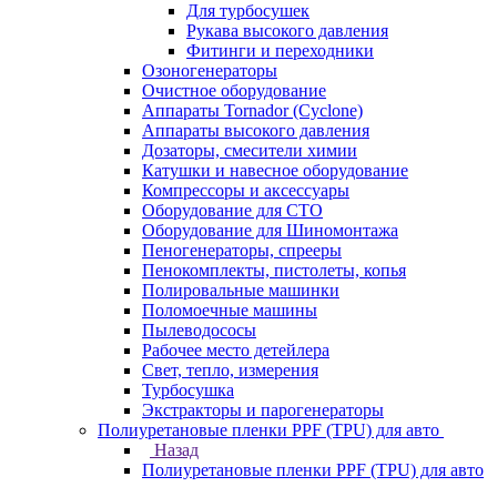
Для турбосушек
Рукава высокого давления
Фитинги и переходники
Озоногенераторы
Очистное оборудование
Аппараты Tornador (Cyclone)
Аппараты высокого давления
Дозаторы, смесители химии
Катушки и навесное оборудование
Компрессоры и аксессуары
Оборудование для СТО
Оборудование для Шиномонтажа
Пеногенераторы, спрееры
Пенокомплекты, пистолеты, копья
Полировальные машинки
Поломоечные машины
Пылеводососы
Рабочее место детейлера
Свет, тепло, измерения
Турбосушка
Экстракторы и парогенераторы
Полиуретановые пленки PPF (TPU) для авто
Назад
Полиуретановые пленки PPF (TPU) для авто