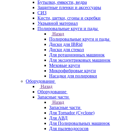
Бутылки, емкости, ведра
Защитные пленки и аксессуары
СИЗ
Кисти, щетки, сгоны и скребки
Укрывной материал
Полировальные круги и пады
Назад
Полировальные круги и пады
Диски для IBRid
Диски для стекол
Для ротационных машинок
Для эксцентриковых машинок
Меховые круги
Микрофибровые круги
Насадки для полировки
Оборудование
Назад
Оборудование
Запасные части
Назад
Запасные части
Для Tornador (Cyclone)
Для АВД
Для Полировальных машинок
Для пылеводососов