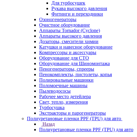
Для турбосушек
Рукава высокого давления
Фитинги и переходники
Озоногенераторы
Очистное оборудование
Аппараты Tornador (Cyclone)
Аппараты высокого давления
Дозаторы, смесители химии
Катушки и навесное оборудование
Компрессоры и аксессуары
Оборудование для СТО
Оборудование для Шиномонтажа
Пеногенераторы, спрееры
Пенокомплекты, пистолеты, копья
Полировальные машинки
Поломоечные машины
Пылеводососы
Рабочее место детейлера
Свет, тепло, измерения
Турбосушка
Экстракторы и парогенераторы
Полиуретановые пленки PPF (TPU) для авто
Назад
Полиуретановые пленки PPF (TPU) для авто