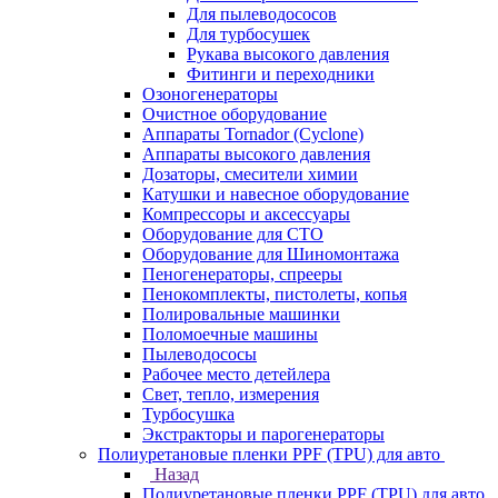
Для пылеводососов
Для турбосушек
Рукава высокого давления
Фитинги и переходники
Озоногенераторы
Очистное оборудование
Аппараты Tornador (Cyclone)
Аппараты высокого давления
Дозаторы, смесители химии
Катушки и навесное оборудование
Компрессоры и аксессуары
Оборудование для СТО
Оборудование для Шиномонтажа
Пеногенераторы, спрееры
Пенокомплекты, пистолеты, копья
Полировальные машинки
Поломоечные машины
Пылеводососы
Рабочее место детейлера
Свет, тепло, измерения
Турбосушка
Экстракторы и парогенераторы
Полиуретановые пленки PPF (TPU) для авто
Назад
Полиуретановые пленки PPF (TPU) для авто