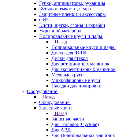
Губки, аппликаторы, рукавицы
Бутылки, емкости, ведра
Защитные пленки и аксессуары
СИЗ
Кисти, щетки, сгоны и скребки
Укрывной материал
Полировальные круги и пады
Назад
Полировальные круги и пады
Диски для IBRid
Диски для стекол
Для ротационных машинок
Для эксцентриковых машинок
Меховые круги
Микрофибровые круги
Насадки для полировки
Оборудование
Назад
Оборудование
Запасные части
Назад
Запасные части
Для Tornador (Cyclone)
Для АВД
Для Полировальных машинок