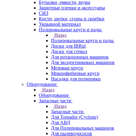
Бутылки, емкости, ведра
Защитные пленки и аксессуары
СИЗ
Кисти, щетки, сгоны и скребки
Укрывной материал
Полировальные круги и пады
Назад
Полировальные круги и пады
Диски для IBRid
Диски для стекол
Для ротационных машинок
Для эксцентриковых машинок
Меховые круги
Микрофибровые круги
Насадки для полировки
Оборудование
Назад
Оборудование
Запасные части
Назад
Запасные части
Для Tornador (Cyclone)
Для АВД
Для Полировальных машинок
Для пылеводососов