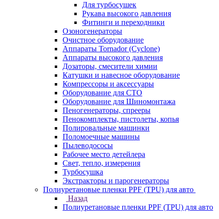
Для турбосушек
Рукава высокого давления
Фитинги и переходники
Озоногенераторы
Очистное оборудование
Аппараты Tornador (Cyclone)
Аппараты высокого давления
Дозаторы, смесители химии
Катушки и навесное оборудование
Компрессоры и аксессуары
Оборудование для СТО
Оборудование для Шиномонтажа
Пеногенераторы, спрееры
Пенокомплекты, пистолеты, копья
Полировальные машинки
Поломоечные машины
Пылеводососы
Рабочее место детейлера
Свет, тепло, измерения
Турбосушка
Экстракторы и парогенераторы
Полиуретановые пленки PPF (TPU) для авто
Назад
Полиуретановые пленки PPF (TPU) для авто