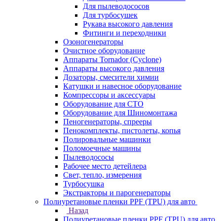
Для пылеводососов
Для турбосушек
Рукава высокого давления
Фитинги и переходники
Озоногенераторы
Очистное оборудование
Аппараты Tornador (Cyclone)
Аппараты высокого давления
Дозаторы, смесители химии
Катушки и навесное оборудование
Компрессоры и аксессуары
Оборудование для СТО
Оборудование для Шиномонтажа
Пеногенераторы, спрееры
Пенокомплекты, пистолеты, копья
Полировальные машинки
Поломоечные машины
Пылеводососы
Рабочее место детейлера
Свет, тепло, измерения
Турбосушка
Экстракторы и парогенераторы
Полиуретановые пленки PPF (TPU) для авто
Назад
Полиуретановые пленки PPF (TPU) для авто