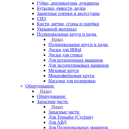
Губки, аппликаторы, рукавицы
Бутылки, емкости, ведра
Защитные пленки и аксессуары
СИЗ
Кисти, щетки, сгоны и скребки
Укрывной материал
Полировальные круги и пады
Назад
Полировальные круги и пады
Диски для IBRid
Диски для стекол
Для ротационных машинок
Для эксцентриковых машинок
Меховые круги
Микрофибровые круги
Насадки для полировки
Оборудование
Назад
Оборудование
Запасные части
Назад
Запасные части
Для Tornador (Cyclone)
Для АВД
Для Полировальных машинок