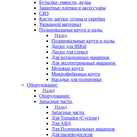
Бутылки, емкости, ведра
Защитные пленки и аксессуары
СИЗ
Кисти, щетки, сгоны и скребки
Укрывной материал
Полировальные круги и пады
Назад
Полировальные круги и пады
Диски для IBRid
Диски для стекол
Для ротационных машинок
Для эксцентриковых машинок
Меховые круги
Микрофибровые круги
Насадки для полировки
Оборудование
Назад
Оборудование
Запасные части
Назад
Запасные части
Для Tornador (Cyclone)
Для АВД
Для Полировальных машинок
Для пылеводососов