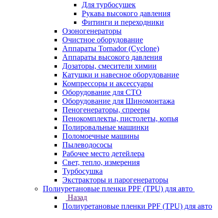
Для турбосушек
Рукава высокого давления
Фитинги и переходники
Озоногенераторы
Очистное оборудование
Аппараты Tornador (Cyclone)
Аппараты высокого давления
Дозаторы, смесители химии
Катушки и навесное оборудование
Компрессоры и аксессуары
Оборудование для СТО
Оборудование для Шиномонтажа
Пеногенераторы, спрееры
Пенокомплекты, пистолеты, копья
Полировальные машинки
Поломоечные машины
Пылеводососы
Рабочее место детейлера
Свет, тепло, измерения
Турбосушка
Экстракторы и парогенераторы
Полиуретановые пленки PPF (TPU) для авто
Назад
Полиуретановые пленки PPF (TPU) для авто