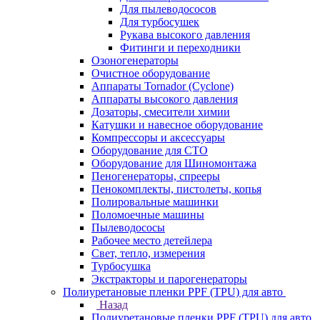
Для пылеводососов
Для турбосушек
Рукава высокого давления
Фитинги и переходники
Озоногенераторы
Очистное оборудование
Аппараты Tornador (Cyclone)
Аппараты высокого давления
Дозаторы, смесители химии
Катушки и навесное оборудование
Компрессоры и аксессуары
Оборудование для СТО
Оборудование для Шиномонтажа
Пеногенераторы, спрееры
Пенокомплекты, пистолеты, копья
Полировальные машинки
Поломоечные машины
Пылеводососы
Рабочее место детейлера
Свет, тепло, измерения
Турбосушка
Экстракторы и парогенераторы
Полиуретановые пленки PPF (TPU) для авто
Назад
Полиуретановые пленки PPF (TPU) для авто