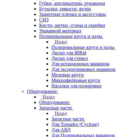
Губки, аппликаторы, рукавицы
Бутылки, емкости, ведра
Защитные пленки и аксессуары
СИЗ
Кисти, щетки, сгоны и скребки
Укрывной материал
Полировальные круги и пады
Назад
Полировальные круги и пады
Диски для IBRid
Диски для стекол
Для ротационных машинок
Для эксцентриковых машинок
Меховые круги
Микрофибровые круги
Насадки для полировки
Оборудование
Назад
Оборудование
Запасные части
Назад
Запасные части
Для Tornador (Cyclone)
Для АВД
Для Полировальных машинок