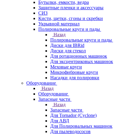
Бутылки, емкости, ведра
Защитные пленки и аксессуары
СИЗ
Кисти, щетки, сгоны и скребки
Укрывной материал
Полировальные круги и пады
Назад
Полировальные круги и пады
Диски для IBRid
Диски для стекол
Для ротационных машинок
Для эксцентриковых машинок
Меховые круги
Микрофибровые круги
Насадки для полировки
Оборудование
Назад
Оборудование
Запасные части
Назад
Запасные части
Для Tornador (Cyclone)
Для АВД
Для Полировальных машинок
Для пылеводососов