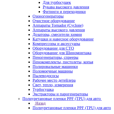
Для турбосушек
Рукава высокого давления
Фитинги и переходники
Озоногенераторы
Очистное оборудование
Аппараты Tornador (Cyclone)
Аппараты высокого давления
Дозаторы, смесители химии
Катушки и навесное оборудование
Компрессоры и аксессуары
Оборудование для СТО
Оборудование для Шиномонтажа
Пеногенераторы, спрееры
Пенокомплекты, пистолеты, копья
Полировальные машинки
Поломоечные машины
Пылеводососы
Рабочее место детейлера
Свет, тепло, измерения
Турбосушка
Экстракторы и парогенераторы
Полиуретановые пленки PPF (TPU) для авто
Назад
Полиуретановые пленки PPF (TPU) для авто