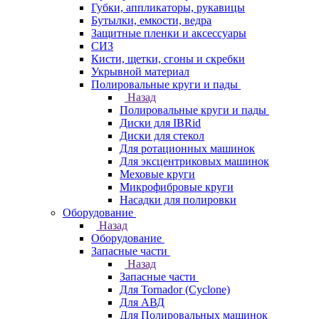
Губки, аппликаторы, рукавицы
Бутылки, емкости, ведра
Защитные пленки и аксессуары
СИЗ
Кисти, щетки, сгоны и скребки
Укрывной материал
Полировальные круги и пады
Назад
Полировальные круги и пады
Диски для IBRid
Диски для стекол
Для ротационных машинок
Для эксцентриковых машинок
Меховые круги
Микрофибровые круги
Насадки для полировки
Оборудование
Назад
Оборудование
Запасные части
Назад
Запасные части
Для Tornador (Cyclone)
Для АВД
Для Полировальных машинок