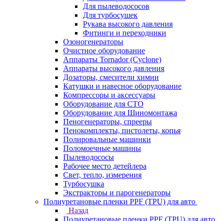
Для пылеводососов
Для турбосушек
Рукава высокого давления
Фитинги и переходники
Озоногенераторы
Очистное оборудование
Аппараты Tornador (Cyclone)
Аппараты высокого давления
Дозаторы, смесители химии
Катушки и навесное оборудование
Компрессоры и аксессуары
Оборудование для СТО
Оборудование для Шиномонтажа
Пеногенераторы, спрееры
Пенокомплекты, пистолеты, копья
Полировальные машинки
Поломоечные машины
Пылеводососы
Рабочее место детейлера
Свет, тепло, измерения
Турбосушка
Экстракторы и парогенераторы
Полиуретановые пленки PPF (TPU) для авто
Назад
Полиуретановые пленки PPF (TPU) для авто