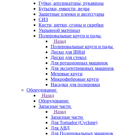
Губки, аппликаторы, рукавицы
Бутылки, емкости, ведра
Защитные пленки и аксессуары
СИЗ
Кисти, щетки, сгоны и скребки
Укрывной материал
Полировальные круги и пады
Назад
Полировальные круги и пады
Диски для IBRid
Диски для стекол
Для ротационных машинок
Для эксцентриковых машинок
Меховые круги
Микрофибровые круги
Насадки для полировки
Оборудование
Назад
Оборудование
Запасные части
Назад
Запасные части
Для Tornador (Cyclone)
Для АВД
Для Полировальных машинок