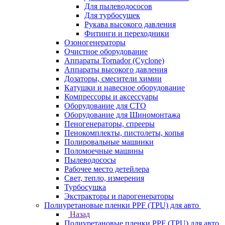
Для пылеводососов
Для турбосушек
Рукава высокого давления
Фитинги и переходники
Озоногенераторы
Очистное оборудование
Аппараты Tornador (Cyclone)
Аппараты высокого давления
Дозаторы, смесители химии
Катушки и навесное оборудование
Компрессоры и аксессуары
Оборудование для СТО
Оборудование для Шиномонтажа
Пеногенераторы, спрееры
Пенокомплекты, пистолеты, копья
Полировальные машинки
Поломоечные машины
Пылеводососы
Рабочее место детейлера
Свет, тепло, измерения
Турбосушка
Экстракторы и парогенераторы
Полиуретановые пленки PPF (TPU) для авто
Назад
Полиуретановые пленки PPF (TPU) для авто