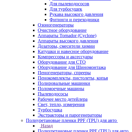
Для пылеводососов
Для турбосушек
Рукава высокого давления
Фитинги и переходники
Озоногенераторы
Очистное оборудование
Аппараты Tornador (Cyclone)
Аппараты высокого давления
Дозаторы, смесители химии
Катушки и навесное оборудование
Компрессоры и аксессуары
Оборудование для СТО
Оборудование для Шиномонтажа
Пеногенераторы, спрееры
Пенокомплекты, пистолеты, копья
Полировальные машинки
Поломоечные машины
Пылеводососы
Рабочее место детейлера
Свет, тепло, измерения
Турбосушка
Экстракторы и парогенераторы
Полиуретановые пленки PPF (TPU) для авто
Назад
Полиуретановые пленки PPF (TPU) для авто