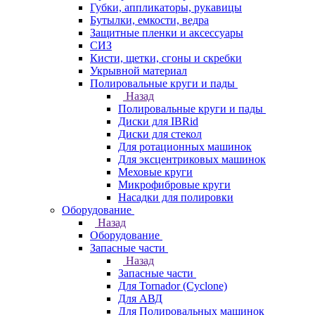
Губки, аппликаторы, рукавицы
Бутылки, емкости, ведра
Защитные пленки и аксессуары
СИЗ
Кисти, щетки, сгоны и скребки
Укрывной материал
Полировальные круги и пады
Назад
Полировальные круги и пады
Диски для IBRid
Диски для стекол
Для ротационных машинок
Для эксцентриковых машинок
Меховые круги
Микрофибровые круги
Насадки для полировки
Оборудование
Назад
Оборудование
Запасные части
Назад
Запасные части
Для Tornador (Cyclone)
Для АВД
Для Полировальных машинок