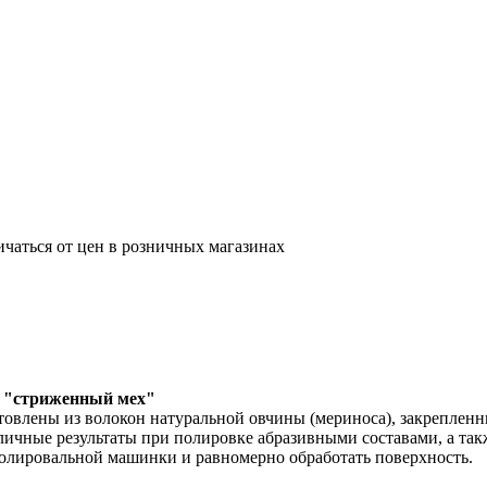
ичаться от цен в розничных магазинах
г "стриженный мех"
товлены из волокон натуральной овчины (мериноса), закрепленн
личные результаты при полировке абразивными составами, а та
олировальной машинки и равномерно обработать поверхность.