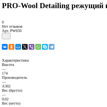
PRO-Wool Detailing режущий
0
Нет отзывов
Арт.
PW650
Характеристики
Высота
—
174
Производитель
—
A302
Вес (брутто)
—
0,02
Вес (нетто)