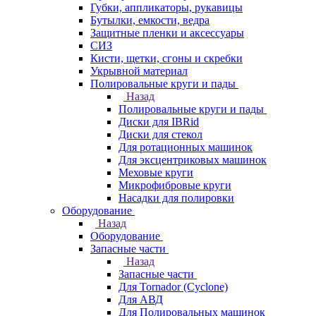
Губки, аппликаторы, рукавицы
Бутылки, емкости, ведра
Защитные пленки и аксессуары
СИЗ
Кисти, щетки, сгоны и скребки
Укрывной материал
Полировальные круги и пады
Назад
Полировальные круги и пады
Диски для IBRid
Диски для стекол
Для ротационных машинок
Для эксцентриковых машинок
Меховые круги
Микрофибровые круги
Насадки для полировки
Оборудование
Назад
Оборудование
Запасные части
Назад
Запасные части
Для Tornador (Cyclone)
Для АВД
Для Полировальных машинок