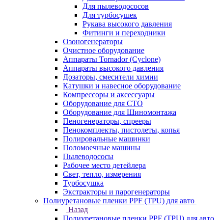
Для пылеводососов
Для турбосушек
Рукава высокого давления
Фитинги и переходники
Озоногенераторы
Очистное оборудование
Аппараты Tornador (Cyclone)
Аппараты высокого давления
Дозаторы, смесители химии
Катушки и навесное оборудование
Компрессоры и аксессуары
Оборудование для СТО
Оборудование для Шиномонтажа
Пеногенераторы, спрееры
Пенокомплекты, пистолеты, копья
Полировальные машинки
Поломоечные машины
Пылеводососы
Рабочее место детейлера
Свет, тепло, измерения
Турбосушка
Экстракторы и парогенераторы
Полиуретановые пленки PPF (TPU) для авто
Назад
Полиуретановые пленки PPF (TPU) для авто