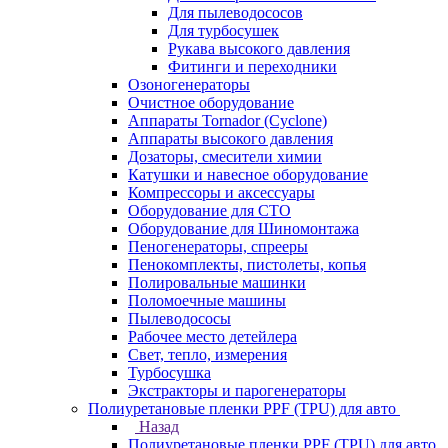
Для пылеводососов
Для турбосушек
Рукава высокого давления
Фитинги и переходники
Озоногенераторы
Очистное оборудование
Аппараты Tornador (Cyclone)
Аппараты высокого давления
Дозаторы, смесители химии
Катушки и навесное оборудование
Компрессоры и аксессуары
Оборудование для СТО
Оборудование для Шиномонтажа
Пеногенераторы, спрееры
Пенокомплекты, пистолеты, копья
Полировальные машинки
Поломоечные машины
Пылеводососы
Рабочее место детейлера
Свет, тепло, измерения
Турбосушка
Экстракторы и парогенераторы
Полиуретановые пленки PPF (TPU) для авто
Назад
Полиуретановые пленки PPF (TPU) для авто