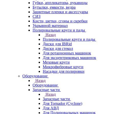
Губки, аппликаторы, рукавицы
Бутылки, емкости, ведра
Защитные пленки и аксессуары
СИЗ
Кисти, щетки, сгоны и скребки
Укрывной материал
Полировальные круги и пады
Назад
Полировальные круги и пады
Диски для IBRid
Диски для стекол
Для ротационных машинок
Для эксцентриковых машинок
Меховые круги
Микрофибровые круги
Насадки для полировки
Оборудование
Назад
Оборудование
Запасные части
Назад
Запасные части
Для Tornador (Cyclone)
Для АВД
Для Полировальных машинок