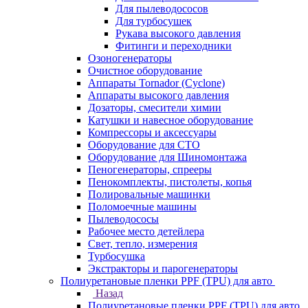
Для пылеводососов
Для турбосушек
Рукава высокого давления
Фитинги и переходники
Озоногенераторы
Очистное оборудование
Аппараты Tornador (Cyclone)
Аппараты высокого давления
Дозаторы, смесители химии
Катушки и навесное оборудование
Компрессоры и аксессуары
Оборудование для СТО
Оборудование для Шиномонтажа
Пеногенераторы, спрееры
Пенокомплекты, пистолеты, копья
Полировальные машинки
Поломоечные машины
Пылеводососы
Рабочее место детейлера
Свет, тепло, измерения
Турбосушка
Экстракторы и парогенераторы
Полиуретановые пленки PPF (TPU) для авто
Назад
Полиуретановые пленки PPF (TPU) для авто