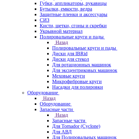
Губки, аппликаторы, рукавицы
Бутылки, емкости, ведра
Защитные пленки и аксессуары
СИЗ
Кисти, щетки, сгоны и скребки
Укрывной материал
Полировальные круги и пады
Назад
Полировальные круги и пады
Диски для IBRid
Диски для стекол
Для ротационных машинок
Для эксцентриковых машинок
Меховые круги
Микрофибровые круги
Насадки для полировки
Оборудование
Назад
Оборудование
Запасные части
Назад
Запасные части
Для Tornador (Cyclone)
Для АВД
Для Полировальных машинок