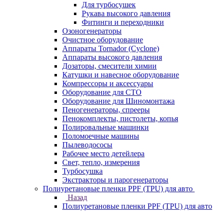
Для турбосушек
Рукава высокого давления
Фитинги и переходники
Озоногенераторы
Очистное оборудование
Аппараты Tornador (Cyclone)
Аппараты высокого давления
Дозаторы, смесители химии
Катушки и навесное оборудование
Компрессоры и аксессуары
Оборудование для СТО
Оборудование для Шиномонтажа
Пеногенераторы, спрееры
Пенокомплекты, пистолеты, копья
Полировальные машинки
Поломоечные машины
Пылеводососы
Рабочее место детейлера
Свет, тепло, измерения
Турбосушка
Экстракторы и парогенераторы
Полиуретановые пленки PPF (TPU) для авто
Назад
Полиуретановые пленки PPF (TPU) для авто