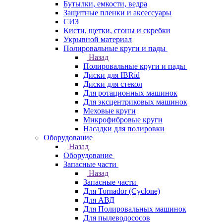
Бутылки, емкости, ведра
Защитные пленки и аксессуары
СИЗ
Кисти, щетки, сгоны и скребки
Укрывной материал
Полировальные круги и пады
Назад
Полировальные круги и пады
Диски для IBRid
Диски для стекол
Для ротационных машинок
Для эксцентриковых машинок
Меховые круги
Микрофибровые круги
Насадки для полировки
Оборудование
Назад
Оборудование
Запасные части
Назад
Запасные части
Для Tornador (Cyclone)
Для АВД
Для Полировальных машинок
Для пылеводососов