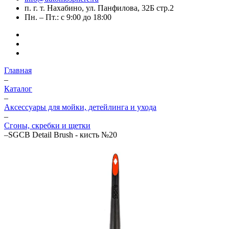
п. г. т. Нахабино, ул. Панфилова, 32Б стр.2
Пн. – Пт.: с 9:00 до 18:00
Главная
–
Каталог
–
Аксессуары для мойки, детейлинга и ухода
–
Сгоны, скребки и щетки
–
SGCB Detail Brush - кисть №20