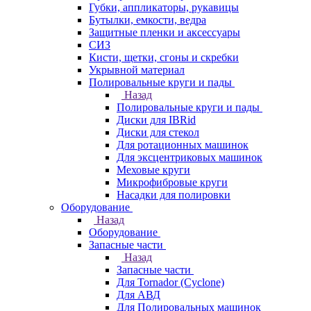
Губки, аппликаторы, рукавицы
Бутылки, емкости, ведра
Защитные пленки и аксессуары
СИЗ
Кисти, щетки, сгоны и скребки
Укрывной материал
Полировальные круги и пады
Назад
Полировальные круги и пады
Диски для IBRid
Диски для стекол
Для ротационных машинок
Для эксцентриковых машинок
Меховые круги
Микрофибровые круги
Насадки для полировки
Оборудование
Назад
Оборудование
Запасные части
Назад
Запасные части
Для Tornador (Cyclone)
Для АВД
Для Полировальных машинок