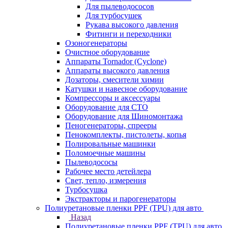
Для пылеводососов
Для турбосушек
Рукава высокого давления
Фитинги и переходники
Озоногенераторы
Очистное оборудование
Аппараты Tornador (Cyclone)
Аппараты высокого давления
Дозаторы, смесители химии
Катушки и навесное оборудование
Компрессоры и аксессуары
Оборудование для СТО
Оборудование для Шиномонтажа
Пеногенераторы, спрееры
Пенокомплекты, пистолеты, копья
Полировальные машинки
Поломоечные машины
Пылеводососы
Рабочее место детейлера
Свет, тепло, измерения
Турбосушка
Экстракторы и парогенераторы
Полиуретановые пленки PPF (TPU) для авто
Назад
Полиуретановые пленки PPF (TPU) для авто