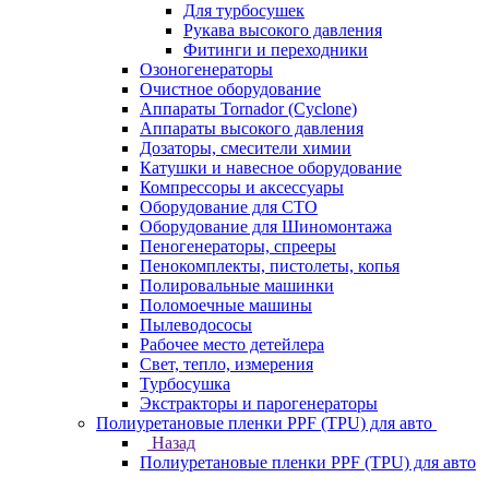
Для турбосушек
Рукава высокого давления
Фитинги и переходники
Озоногенераторы
Очистное оборудование
Аппараты Tornador (Cyclone)
Аппараты высокого давления
Дозаторы, смесители химии
Катушки и навесное оборудование
Компрессоры и аксессуары
Оборудование для СТО
Оборудование для Шиномонтажа
Пеногенераторы, спрееры
Пенокомплекты, пистолеты, копья
Полировальные машинки
Поломоечные машины
Пылеводососы
Рабочее место детейлера
Свет, тепло, измерения
Турбосушка
Экстракторы и парогенераторы
Полиуретановые пленки PPF (TPU) для авто
Назад
Полиуретановые пленки PPF (TPU) для авто