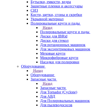
Бутылки, емкости, ведра
Защитные пленки и аксессуары
СИЗ
Кисти, щетки, сгоны и скребки
Укрывной материал
Полировальные круги и пады
Назад
Полировальные круги и пады
Диски для IBRid
Диски для стекол
Для ротационных машинок
Для эксцентриковых машинок
Меховые круги
Микрофибровые круги
Насадки для полировки
Оборудование
Назад
Оборудование
Запасные части
Назад
Запасные части
Для Tornador (Cyclone)
Для АВД
Для Полировальных машинок
Для пылеводососов