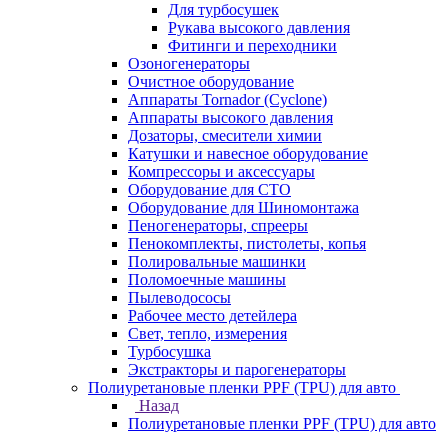
Для турбосушек
Рукава высокого давления
Фитинги и переходники
Озоногенераторы
Очистное оборудование
Аппараты Tornador (Cyclone)
Аппараты высокого давления
Дозаторы, смесители химии
Катушки и навесное оборудование
Компрессоры и аксессуары
Оборудование для СТО
Оборудование для Шиномонтажа
Пеногенераторы, спрееры
Пенокомплекты, пистолеты, копья
Полировальные машинки
Поломоечные машины
Пылеводососы
Рабочее место детейлера
Свет, тепло, измерения
Турбосушка
Экстракторы и парогенераторы
Полиуретановые пленки PPF (TPU) для авто
Назад
Полиуретановые пленки PPF (TPU) для авто