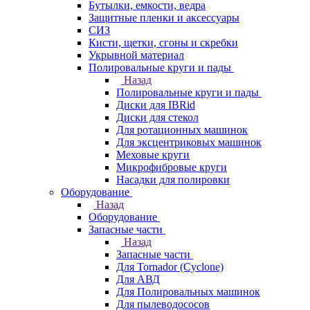
Бутылки, емкости, ведра
Защитные пленки и аксессуары
СИЗ
Кисти, щетки, сгоны и скребки
Укрывной материал
Полировальные круги и пады
Назад
Полировальные круги и пады
Диски для IBRid
Диски для стекол
Для ротационных машинок
Для эксцентриковых машинок
Меховые круги
Микрофибровые круги
Насадки для полировки
Оборудование
Назад
Оборудование
Запасные части
Назад
Запасные части
Для Tornador (Cyclone)
Для АВД
Для Полировальных машинок
Для пылеводососов