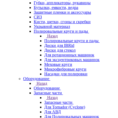
Губки, аппликаторы, рукавицы
Бутылки, емкости, ведра
Защитные пленки и аксессуары
СИЗ
Кисти, щетки, сгоны и скребки
Укрывной материал
Полировальные круги и пады
Назад
Полировальные круги и пады
Диски для IBRid
Диски для стекол
Для ротационных машинок
Для эксцентриковых машинок
Меховые круги
Микрофибровые круги
Насадки для полировки
Оборудование
Назад
Оборудование
Запасные части
Назад
Запасные части
Для Tornador (Cyclone)
Для АВД
Для Полировальных машинок