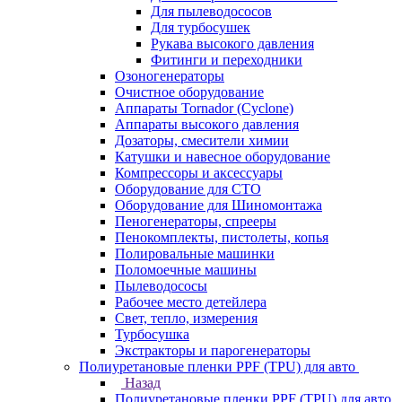
Для пылеводососов
Для турбосушек
Рукава высокого давления
Фитинги и переходники
Озоногенераторы
Очистное оборудование
Аппараты Tornador (Cyclone)
Аппараты высокого давления
Дозаторы, смесители химии
Катушки и навесное оборудование
Компрессоры и аксессуары
Оборудование для СТО
Оборудование для Шиномонтажа
Пеногенераторы, спрееры
Пенокомплекты, пистолеты, копья
Полировальные машинки
Поломоечные машины
Пылеводососы
Рабочее место детейлера
Свет, тепло, измерения
Турбосушка
Экстракторы и парогенераторы
Полиуретановые пленки PPF (TPU) для авто
Назад
Полиуретановые пленки PPF (TPU) для авто