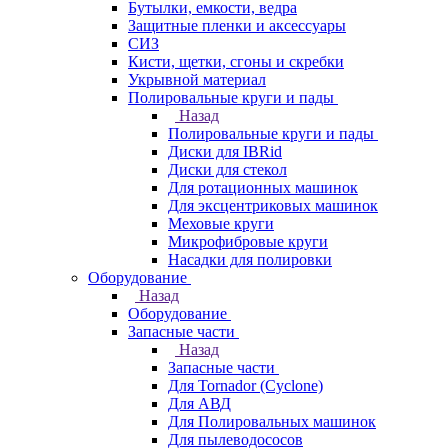
Бутылки, емкости, ведра
Защитные пленки и аксессуары
СИЗ
Кисти, щетки, сгоны и скребки
Укрывной материал
Полировальные круги и пады
Назад
Полировальные круги и пады
Диски для IBRid
Диски для стекол
Для ротационных машинок
Для эксцентриковых машинок
Меховые круги
Микрофибровые круги
Насадки для полировки
Оборудование
Назад
Оборудование
Запасные части
Назад
Запасные части
Для Tornador (Cyclone)
Для АВД
Для Полировальных машинок
Для пылеводососов