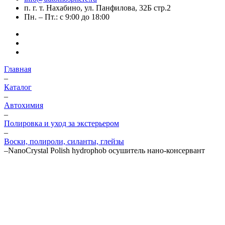
п. г. т. Нахабино, ул. Панфилова, 32Б стр.2
Пн. – Пт.: с 9:00 до 18:00
Главная
–
Каталог
–
Автохимия
–
Полировка и уход за экстерьером
–
Воски, полироли, силанты, глейзы
–
NanoCrystal Polish hydrophob осушитель нано-консервант