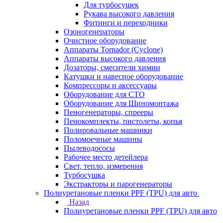
Для турбосушек
Рукава высокого давления
Фитинги и переходники
Озоногенераторы
Очистное оборудование
Аппараты Tornador (Cyclone)
Аппараты высокого давления
Дозаторы, смесители химии
Катушки и навесное оборудование
Компрессоры и аксессуары
Оборудование для СТО
Оборудование для Шиномонтажа
Пеногенераторы, спрееры
Пенокомплекты, пистолеты, копья
Полировальные машинки
Поломоечные машины
Пылеводососы
Рабочее место детейлера
Свет, тепло, измерения
Турбосушка
Экстракторы и парогенераторы
Полиуретановые пленки PPF (TPU) для авто
Назад
Полиуретановые пленки PPF (TPU) для авто