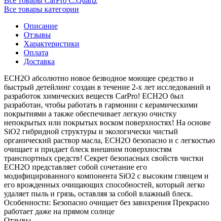
Все товары CarPro C.Quartz
Все товары категории
Описание
Отзывы
Характеристики
Оплата
Доставка
ECH2O абсолютно новое безводное моющее средство и
быстрый детейлинг создан в течение 2-х лет исследований и
разработок химических веществ CarPro! ECH2O был
разработан, чтобы работать в гармонии с керамическими
покрытиями а также обеспечивает легкую очистку
непокрытых или покрытых воском поверхностях! На основе
SiO2 гибридной структуры и экологически чистый
органический раствор масла, ECH2O безопасно и с легкостью
очищает и придает блеск внешним поверхностям
транспортных средств! Секрет безопасных свойств чистки
ECH2O представляет собой сочетание его
модифицированного компонента SiO2 с высоким глянцем и
его врожденных очищающих способностей, который легко
удаляет пыль и грязь, оставляя за собой влажный блеск.
Особенности: Безопасно очищает без завихрения Прекрасно
работает даже на прямом солнце
Отзывы