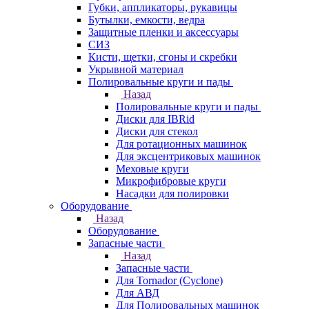
Губки, аппликаторы, рукавицы
Бутылки, емкости, ведра
Защитные пленки и аксессуары
СИЗ
Кисти, щетки, сгоны и скребки
Укрывной материал
Полировальные круги и пады
Назад
Полировальные круги и пады
Диски для IBRid
Диски для стекол
Для ротационных машинок
Для эксцентриковых машинок
Меховые круги
Микрофибровые круги
Насадки для полировки
Оборудование
Назад
Оборудование
Запасные части
Назад
Запасные части
Для Tornador (Cyclone)
Для АВД
Для Полировальных машинок