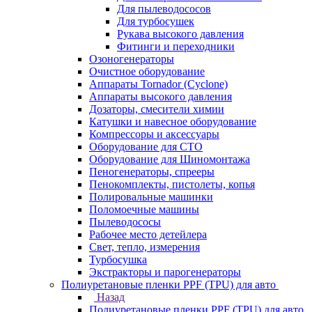
Для пылеводососов
Для турбосушек
Рукава высокого давления
Фитинги и переходники
Озоногенераторы
Очистное оборудование
Аппараты Tornador (Cyclone)
Аппараты высокого давления
Дозаторы, смесители химии
Катушки и навесное оборудование
Компрессоры и аксессуары
Оборудование для СТО
Оборудование для Шиномонтажа
Пеногенераторы, спрееры
Пенокомплекты, пистолеты, копья
Полировальные машинки
Поломоечные машины
Пылеводососы
Рабочее место детейлера
Свет, тепло, измерения
Турбосушка
Экстракторы и парогенераторы
Полиуретановые пленки PPF (TPU) для авто
Назад
Полиуретановые пленки PPF (TPU) для авто