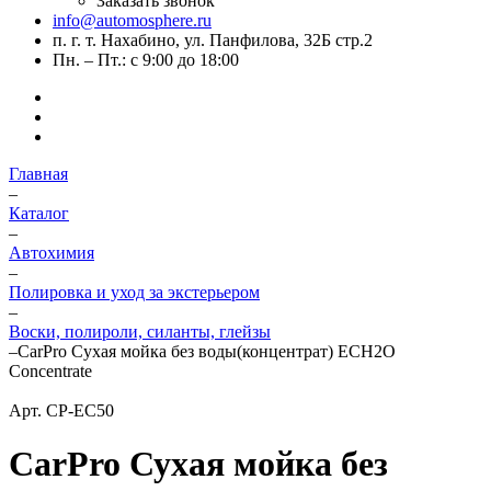
Заказать звонок
info@automosphere.ru
п. г. т. Нахабино, ул. Панфилова, 32Б стр.2
Пн. – Пт.: с 9:00 до 18:00
Главная
–
Каталог
–
Автохимия
–
Полировка и уход за экстерьером
–
Воски, полироли, силанты, глейзы
–
CarPro Сухая мойка без воды(концентрат) ECH2O
Concentrate
Арт.
CP-EC50
CarPro Сухая мойка без