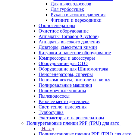
Для пылеводососов
Для турбосушек
Рукава высокого давления
Фитинги и переходники
Озоногенераторы
Очистное оборудование
Аппараты Tornador (Cyclone)
Аппараты высокого давления
Дозаторы, смесители химии
Катушки и навесное оборудование
Компрессоры и аксессуары
Оборудование для СТО
Оборудование для Шиномонтажа
Пеногенераторы, спрееры
Пенокомплекты, пистолеты, копья
Полировальные машинки
Поломоечные машины
Пылеводососы
Рабочее место детейлера
Свет, тепло, измерения
Турбосушка
Экстракторы и парогенераторы
Полиуретановые пленки PPF (TPU) для авто
Назад
Полиуретановые пленки PPF (TPU) для авто