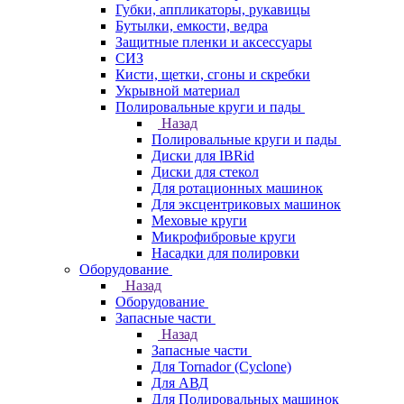
Губки, аппликаторы, рукавицы
Бутылки, емкости, ведра
Защитные пленки и аксессуары
СИЗ
Кисти, щетки, сгоны и скребки
Укрывной материал
Полировальные круги и пады
Назад
Полировальные круги и пады
Диски для IBRid
Диски для стекол
Для ротационных машинок
Для эксцентриковых машинок
Меховые круги
Микрофибровые круги
Насадки для полировки
Оборудование
Назад
Оборудование
Запасные части
Назад
Запасные части
Для Tornador (Cyclone)
Для АВД
Для Полировальных машинок