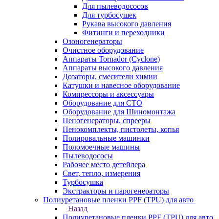
Для пылеводососов
Для турбосушек
Рукава высокого давления
Фитинги и переходники
Озоногенераторы
Очистное оборудование
Аппараты Tornador (Cyclone)
Аппараты высокого давления
Дозаторы, смесители химии
Катушки и навесное оборудование
Компрессоры и аксессуары
Оборудование для СТО
Оборудование для Шиномонтажа
Пеногенераторы, спрееры
Пенокомплекты, пистолеты, копья
Полировальные машинки
Поломоечные машины
Пылеводососы
Рабочее место детейлера
Свет, тепло, измерения
Турбосушка
Экстракторы и парогенераторы
Полиуретановые пленки PPF (TPU) для авто
Назад
Полиуретановые пленки PPF (TPU) для авто