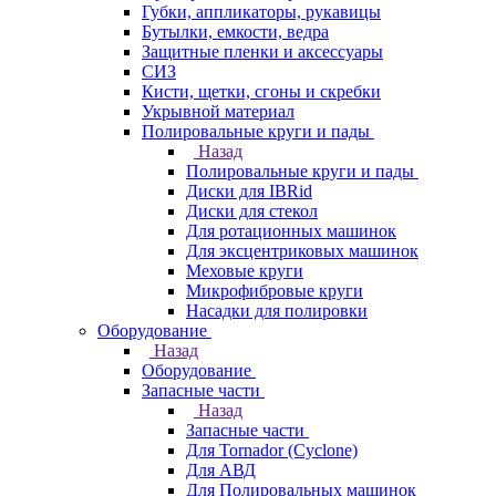
Губки, аппликаторы, рукавицы
Бутылки, емкости, ведра
Защитные пленки и аксессуары
СИЗ
Кисти, щетки, сгоны и скребки
Укрывной материал
Полировальные круги и пады
Назад
Полировальные круги и пады
Диски для IBRid
Диски для стекол
Для ротационных машинок
Для эксцентриковых машинок
Меховые круги
Микрофибровые круги
Насадки для полировки
Оборудование
Назад
Оборудование
Запасные части
Назад
Запасные части
Для Tornador (Cyclone)
Для АВД
Для Полировальных машинок