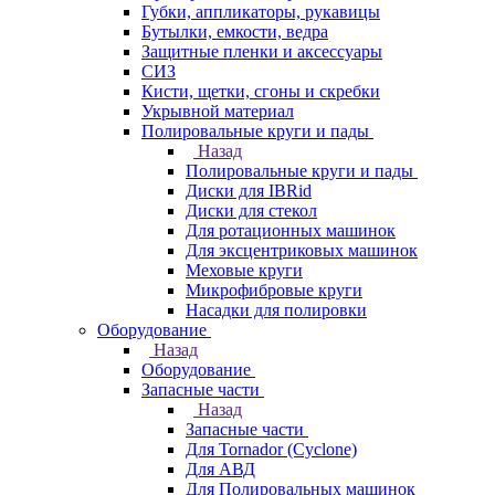
Губки, аппликаторы, рукавицы
Бутылки, емкости, ведра
Защитные пленки и аксессуары
СИЗ
Кисти, щетки, сгоны и скребки
Укрывной материал
Полировальные круги и пады
Назад
Полировальные круги и пады
Диски для IBRid
Диски для стекол
Для ротационных машинок
Для эксцентриковых машинок
Меховые круги
Микрофибровые круги
Насадки для полировки
Оборудование
Назад
Оборудование
Запасные части
Назад
Запасные части
Для Tornador (Cyclone)
Для АВД
Для Полировальных машинок