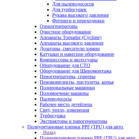
Для пылеводососов
Для турбосушек
Рукава высокого давления
Фитинги и переходники
Озоногенераторы
Очистное оборудование
Аппараты Tornador (Cyclone)
Аппараты высокого давления
Дозаторы, смесители химии
Катушки и навесное оборудование
Компрессоры и аксессуары
Оборудование для СТО
Оборудование для Шиномонтажа
Пеногенераторы, спрееры
Пенокомплекты, пистолеты, копья
Полировальные машинки
Поломоечные машины
Пылеводососы
Рабочее место детейлера
Свет, тепло, измерения
Турбосушка
Экстракторы и парогенераторы
Полиуретановые пленки PPF (TPU) для авто
Назад
Полиуретановые пленки PPF (TPU) для авто