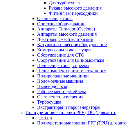
Для турбосушек
Рукава высокого давления
Фитинги и переходники
Озоногенераторы
Очистное оборудование
Аппараты Tornador (Cyclone)
Аппараты высокого давления
Дозаторы, смесители химии
Катушки и навесное оборудование
Компрессоры и аксессуары
Оборудование для СТО
Оборудование для Шиномонтажа
Пеногенераторы, спрееры
Пенокомплекты, пистолеты, копья
Полировальные машинки
Поломоечные машины
Пылеводососы
Рабочее место детейлера
Свет, тепло, измерения
Турбосушка
Экстракторы и парогенераторы
Полиуретановые пленки PPF (TPU) для авто
Назад
Полиуретановые пленки PPF (TPU) для авто