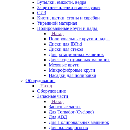
Бутылки, емкости, ведра
Защитные пленки и аксессуары
СИЗ
Кисти, щетки, сгоны и скребки
Укрывной материал
Полировальные круги и пады
Назад
Полировальные круги и пады
Диски для IBRid
Диски для стекол
Для ротационных машинок
Для эксцентриковых машинок
Меховые круги
Микрофибровые круги
Насадки для полировки
Оборудование
Назад
Оборудование
Запасные части
Назад
Запасные части
Для Tornador (Cyclone)
Для АВД
Для Полировальных машинок
Для пылеводососов