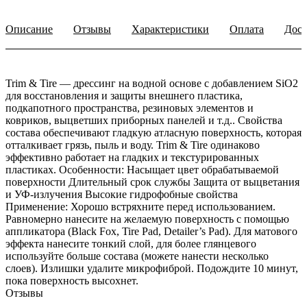
Описание
Отзывы
Характеристики
Оплата
Дост
Trim & Tire — дрессинг на водной основе с добавлением SiO2
для восстановления и защиты внешнего пластика,
подкапотного пространства, резиновых элементов и
ковриков, выцветших приборных панелей и т.д.. Свойства
состава обеспечивают гладкую атласную поверхность, которая
отталкивает грязь, пыль и воду. Trim & Tire одинаково
эффективно работает на гладких и текстурированных
пластиках. Особенности: Насыщает цвет обрабатываемой
поверхности Длительный срок службы Защита от выцветания
и УФ-излучения Высокие гидрофобные свойства
Применение: Хорошо встряхните перед использованием.
Равномерно нанесите на желаемую поверхность с помощью
аппликатора (Black Fox, Tire Pad, Detailer’s Pad). Для матового
эффекта нанесите тонкий слой, для более глянцевого
используйте больше состава (можете нанести несколько
слоев). Излишки удалите микрофиброй. Подождите 10 минут,
пока поверхность высохнет.
Отзывы