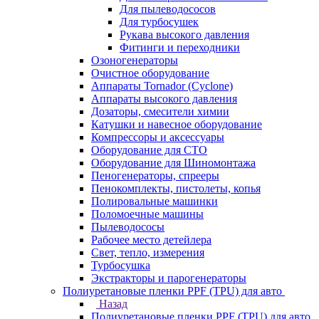
Для пылеводососов
Для турбосушек
Рукава высокого давления
Фитинги и переходники
Озоногенераторы
Очистное оборудование
Аппараты Tornador (Cyclone)
Аппараты высокого давления
Дозаторы, смесители химии
Катушки и навесное оборудование
Компрессоры и аксессуары
Оборудование для СТО
Оборудование для Шиномонтажа
Пеногенераторы, спрееры
Пенокомплекты, пистолеты, копья
Полировальные машинки
Поломоечные машины
Пылеводососы
Рабочее место детейлера
Свет, тепло, измерения
Турбосушка
Экстракторы и парогенераторы
Полиуретановые пленки PPF (TPU) для авто
Назад
Полиуретановые пленки PPF (TPU) для авто