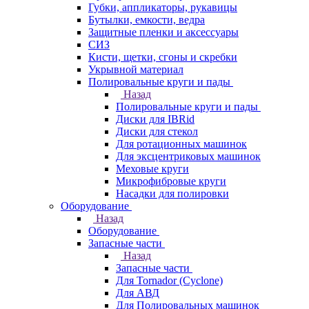
Губки, аппликаторы, рукавицы
Бутылки, емкости, ведра
Защитные пленки и аксессуары
СИЗ
Кисти, щетки, сгоны и скребки
Укрывной материал
Полировальные круги и пады
Назад
Полировальные круги и пады
Диски для IBRid
Диски для стекол
Для ротационных машинок
Для эксцентриковых машинок
Меховые круги
Микрофибровые круги
Насадки для полировки
Оборудование
Назад
Оборудование
Запасные части
Назад
Запасные части
Для Tornador (Cyclone)
Для АВД
Для Полировальных машинок