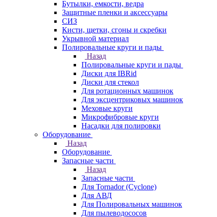
Бутылки, емкости, ведра
Защитные пленки и аксессуары
СИЗ
Кисти, щетки, сгоны и скребки
Укрывной материал
Полировальные круги и пады
Назад
Полировальные круги и пады
Диски для IBRid
Диски для стекол
Для ротационных машинок
Для эксцентриковых машинок
Меховые круги
Микрофибровые круги
Насадки для полировки
Оборудование
Назад
Оборудование
Запасные части
Назад
Запасные части
Для Tornador (Cyclone)
Для АВД
Для Полировальных машинок
Для пылеводососов