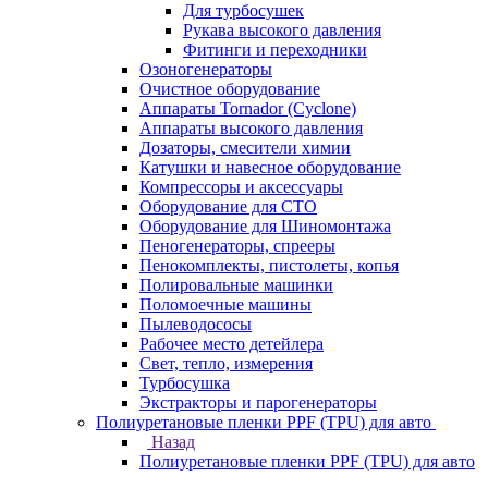
Для турбосушек
Рукава высокого давления
Фитинги и переходники
Озоногенераторы
Очистное оборудование
Аппараты Tornador (Cyclone)
Аппараты высокого давления
Дозаторы, смесители химии
Катушки и навесное оборудование
Компрессоры и аксессуары
Оборудование для СТО
Оборудование для Шиномонтажа
Пеногенераторы, спрееры
Пенокомплекты, пистолеты, копья
Полировальные машинки
Поломоечные машины
Пылеводососы
Рабочее место детейлера
Свет, тепло, измерения
Турбосушка
Экстракторы и парогенераторы
Полиуретановые пленки PPF (TPU) для авто
Назад
Полиуретановые пленки PPF (TPU) для авто