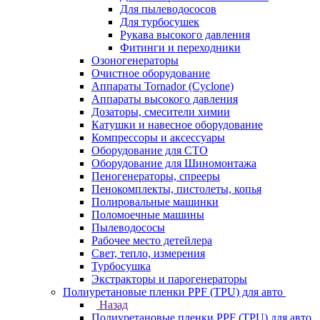
Для пылеводососов
Для турбосушек
Рукава высокого давления
Фитинги и переходники
Озоногенераторы
Очистное оборудование
Аппараты Tornador (Cyclone)
Аппараты высокого давления
Дозаторы, смесители химии
Катушки и навесное оборудование
Компрессоры и аксессуары
Оборудование для СТО
Оборудование для Шиномонтажа
Пеногенераторы, спрееры
Пенокомплекты, пистолеты, копья
Полировальные машинки
Поломоечные машины
Пылеводососы
Рабочее место детейлера
Свет, тепло, измерения
Турбосушка
Экстракторы и парогенераторы
Полиуретановые пленки PPF (TPU) для авто
Назад
Полиуретановые пленки PPF (TPU) для авто