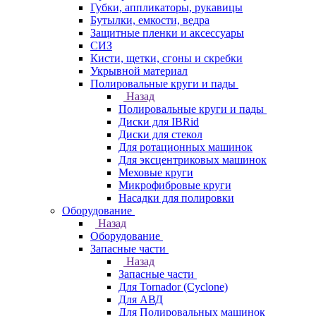
Губки, аппликаторы, рукавицы
Бутылки, емкости, ведра
Защитные пленки и аксессуары
СИЗ
Кисти, щетки, сгоны и скребки
Укрывной материал
Полировальные круги и пады
Назад
Полировальные круги и пады
Диски для IBRid
Диски для стекол
Для ротационных машинок
Для эксцентриковых машинок
Меховые круги
Микрофибровые круги
Насадки для полировки
Оборудование
Назад
Оборудование
Запасные части
Назад
Запасные части
Для Tornador (Cyclone)
Для АВД
Для Полировальных машинок